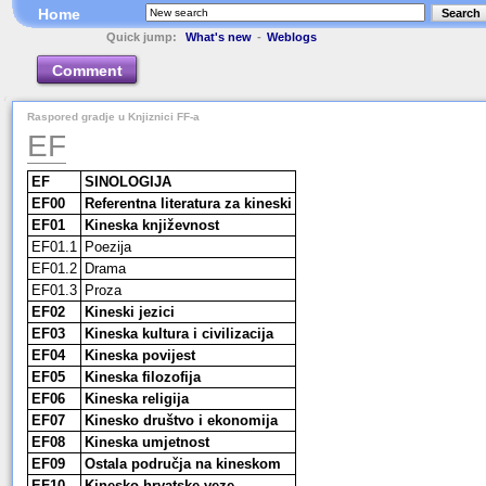
Home
Search
Quick jump:
What's new
-
Weblogs
Comment
Raspored gradje u Knjiznici FF-a
EF
EF
SINOLOGIJA
EF00
Referentna literatura za kineski
EF01
Kineska književnost
EF01.1
Poezija
EF01.2
Drama
EF01.3
Proza
EF02
Kineski jezici
EF03
Kineska kultura i civilizacija
EF04
Kineska povijest
EF05
Kineska filozofija
EF06
Kineska religija
EF07
Kinesko društvo i ekonomija
EF08
Kineska umjetnost
EF09
Ostala područja na kineskom
EF10
Kinesko-hrvatske veze