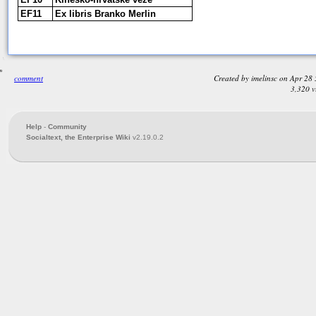
EF11
Ex libris Branko Merlin
comment
Created by
imelinsc
on
Apr 28
3,320 
Help
-
Community
Socialtext, the Enterprise Wiki
v2.19.0.2